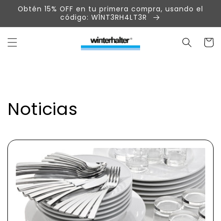
Ir
Obtén 15% OFF en tu primera compra, usando el
directamente
código: W1NT3RH4LT3R
al contenido
Carrit
Noticias