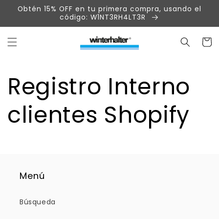
Ir
Obtén 15% OFF en tu primera compra, usando el
directamente
código: W1NT3RH4LT3R
al contenido
Carrit
Registro Interno
clientes Shopify
Menú
Búsqueda